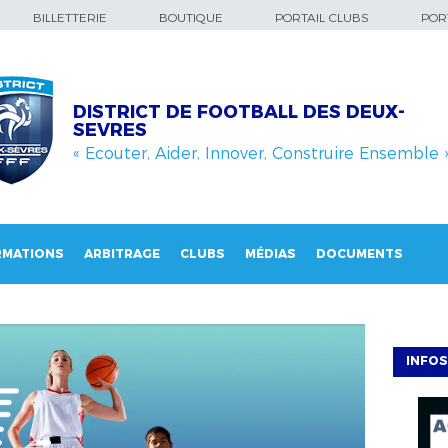
BILLETTERIE
BOUTIQUE
PORTAIL CLUBS
PORT
DISTRICT DE FOOTBALL DES DEUX-
SEVRES
« Ecouter, Aider, Innover, Construire Ensemble 
RMATIONS
ARBITRAGE
CLUBS
MÉDIAS
DOCUMENTS
INFOS