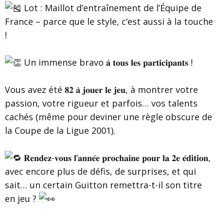
Lot : Maillot d’entraînement de l’Équipe de
France – parce que le style, c’est aussi à la touche
!
Un immense bravo 𝐚̀ 𝐭𝐨𝐮𝐬 𝐥𝐞𝐬 𝐩𝐚𝐫𝐭𝐢𝐜𝐢𝐩𝐚𝐧𝐭𝐬 !
Vous avez été 𝟖𝟐 𝐚̀ 𝐣𝐨𝐮𝐞𝐫 𝐥𝐞 𝐣𝐞𝐮, à montrer votre
passion, votre rigueur et parfois… vos talents
cachés (même pour deviner une règle obscure de
la Coupe de la Ligue 2001).
𝐑𝐞𝐧𝐝𝐞𝐳-𝐯𝐨𝐮𝐬 𝐥’𝐚𝐧𝐧𝐞́𝐞 𝐩𝐫𝐨𝐜𝐡𝐚𝐢𝐧𝐞 𝐩𝐨𝐮𝐫 𝐥𝐚 𝟐𝐞 𝐞́𝐝𝐢𝐭𝐢𝐨𝐧,
avec encore plus de défis, de surprises, et qui
sait… un certain Guitton remettra-t-il son titre
en jeu ?