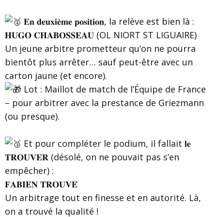
𝐄𝐧 𝐝𝐞𝐮𝐱𝐢𝐞̀𝐦𝐞 𝐩𝐨𝐬𝐢𝐭𝐢𝐨𝐧, la relève est bien là :
𝐇𝐔𝐆𝐎 𝐂𝐇𝐀𝐁𝐎𝐒𝐒𝐄𝐀𝐔 (OL NIORT ST LIGUAIRE)
Un jeune arbitre prometteur qu’on ne pourra
bientôt plus arrêter… sauf peut-être avec un
carton jaune (et encore).
Lot : Maillot de match de l’Équipe de France
– pour arbitrer avec la prestance de Griezmann
(ou presque).
Et pour compléter le podium, il fallait 𝐥𝐞
𝐓𝐑𝐎𝐔𝐕𝐄𝐑 (désolé, on ne pouvait pas s’en
empêcher) :
𝐅𝐀𝐁𝐈𝐄𝐍 𝐓𝐑𝐎𝐔𝐕𝐄́
Un arbitrage tout en finesse et en autorité. Là,
on a trouvé la qualité !