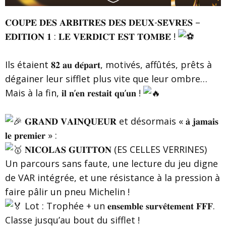
𝐂𝐎𝐔𝐏𝐄 𝐃𝐄𝐒 𝐀𝐑𝐁𝐈𝐓𝐑𝐄𝐒 𝐃𝐄𝐒 𝐃𝐄𝐔𝐗-𝐒𝐄̀𝐕𝐑𝐄𝐒 –
𝐄́𝐃𝐈𝐓𝐈𝐎𝐍 𝟏 : 𝐋𝐄 𝐕𝐄𝐑𝐃𝐈𝐂𝐓 𝐄𝐒𝐓 𝐓𝐎𝐌𝐁𝐄́ !
Ils étaient 𝟖𝟐 𝐚𝐮 𝐝𝐞́𝐩𝐚𝐫𝐭, motivés, affûtés, prêts à
dégainer leur sifflet plus vite que leur ombre…
Mais à la fin, 𝐢𝐥 𝐧’𝐞𝐧 𝐫𝐞𝐬𝐭𝐚𝐢𝐭 𝐪𝐮’𝐮𝐧 !
𝐆𝐑𝐀𝐍𝐃 𝐕𝐀𝐈𝐍𝐐𝐔𝐄𝐔𝐑 et désormais « 𝐚̀ 𝐣𝐚𝐦𝐚𝐢𝐬
𝐥𝐞 𝐩𝐫𝐞𝐦𝐢𝐞𝐫 » :
𝐍𝐈𝐂𝐎𝐋𝐀𝐒 𝐆𝐔𝐈𝐓𝐓𝐎𝐍 (ES CELLES VERRINES)
Un parcours sans faute, une lecture du jeu digne
de VAR intégrée, et une résistance à la pression à
faire pâlir un pneu Michelin !
Lot : Trophée + un 𝐞𝐧𝐬𝐞𝐦𝐛𝐥𝐞 𝐬𝐮𝐫𝐯𝐞̂𝐭𝐞𝐦𝐞𝐧𝐭 𝐅𝐅𝐅.
Classe jusqu’au bout du sifflet !