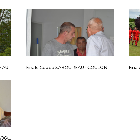
FINALE COUPE DES DEUX SEVRES : AUBINRORTHAIS - THOUARS 3
Finale Coupe SABOUREAU : COULON - ST LIGUAIRE
Assemblée Générale des Arbitres 02/06/2017