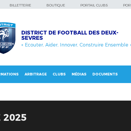
BILLETTERIE
BOUTIQUE
PORTAIL CLUBS
PORT
DISTRICT DE FOOTBALL DES DEUX-
SEVRES
« Ecouter, Aider, Innover, Construire Ensemble 
RMATIONS
ARBITRAGE
CLUBS
MÉDIAS
DOCUMENTS
 2025