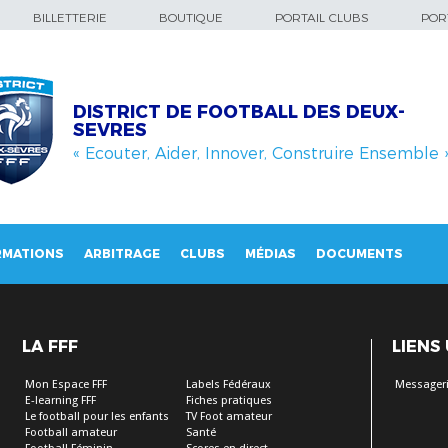
BILLETTERIE
BOUTIQUE
PORTAIL CLUBS
PORT
DISTRICT DE FOOTBALL DES DEUX-
SEVRES
« Ecouter, Aider, Innover, Construire Ensemble 
RMATIONS
ARBITRAGE
CLUBS
MÉDIAS
DOCUMENTS
LA FFF
LIENS
Mon Espace FFF
Labels Fédéraux
Messageri
E-learning FFF
Fiches pratiques
Le football pour les enfants
TV Foot amateur
Football amateur
Santé