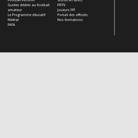
Football Féminin
Scores en direct
Guides dédiés au football
FFFTV
amateur
Joueurs FFF
Le Programme éducatif
Portail des officiels
fédéral
Nos formations
FAFA